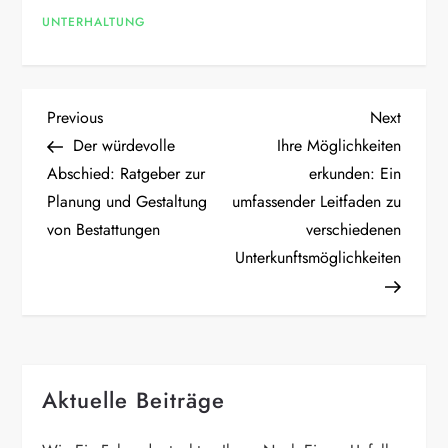
UNTERHALTUNG
P
Previous
Next
Previous
Next
Post
Post
Der würdevolle
Ihre Möglichkeiten
o
Abschied: Ratgeber zur
erkunden: Ein
Planung und Gestaltung
umfassender Leitfaden zu
s
von Bestattungen
verschiedenen
t
Unterkunftsmöglichkeiten
n
a
Aktuelle Beiträge
v