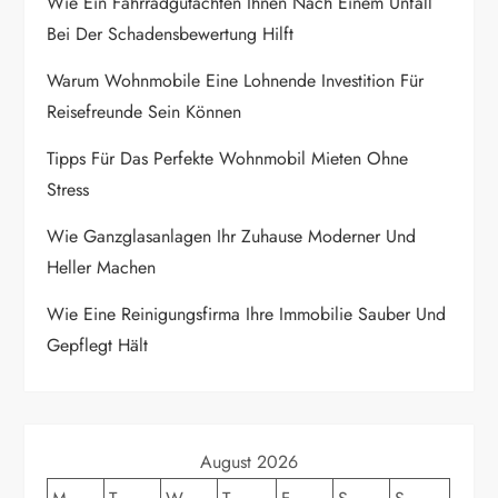
i
Wie Ein Fahrradgutachten Ihnen Nach Einem Unfall
Bei Der Schadensbewertung Hilft
g
Warum Wohnmobile Eine Lohnende Investition Für
a
Reisefreunde Sein Können
t
Tipps Für Das Perfekte Wohnmobil Mieten Ohne
Stress
i
Wie Ganzglasanlagen Ihr Zuhause Moderner Und
o
Heller Machen
n
Wie Eine Reinigungsfirma Ihre Immobilie Sauber Und
Gepflegt Hält
August 2026