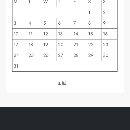
o
M
T
W
T
F
S
S
1
2
n
3
4
5
6
7
8
9
10
11
12
13
14
15
16
17
18
19
20
21
22
23
24
25
26
27
28
29
30
31
« Jul