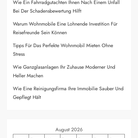
Wie Ein Fahrradgutachten Ihnen Nach Einem Unfall
s
Bei Der Schadensbewertung Hilft
p
Warum Wohnmobile Eine Lohnende Investition Für
Reisefreunde Sein Können
a
Tipps Für Das Perfekte Wohnmobil Mieten Ohne
g
Stress
i
Wie Ganzglasanlagen Ihr Zuhause Moderner Und
Heller Machen
n
Wie Eine Reinigungsfirma Ihre Immobilie Sauber Und
a
Gepflegt Hält
t
i
August 2026