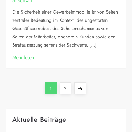
GESCHÄFT
Die Sicherheit einer Gewerbeimmobilie ist von Seiten
zentraler Bedeutung im Kontext des ungestörten
Geschäftsbetriebes, des Schutzmechanismus von
Seiten der Mitarbeiter, obendrein Kunden sowie der
Strafaussetzung seitens der Sachwerte. […]
Mehr lesen
P
Page
Page
Next
1
2
o
page
s
Aktuelle Beiträge
t