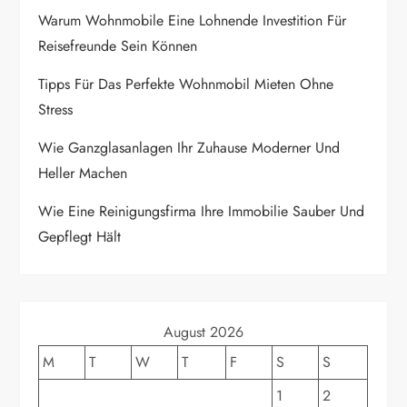
g
Warum Wohnmobile Eine Lohnende Investition Für
Reisefreunde Sein Können
a
Tipps Für Das Perfekte Wohnmobil Mieten Ohne
t
Stress
i
Wie Ganzglasanlagen Ihr Zuhause Moderner Und
Heller Machen
o
Wie Eine Reinigungsfirma Ihre Immobilie Sauber Und
n
Gepflegt Hält
August 2026
M
T
W
T
F
S
S
1
2