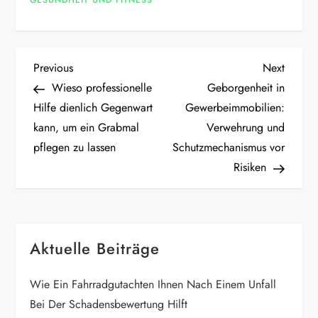
GESUNDHEIT UND FITNESS
P
Previous
Next
Previous
Next
Post
Post
Wieso professionelle
Geborgenheit in
o
Hilfe dienlich Gegenwart
Gewerbeimmobilien:
kann, um ein Grabmal
Verwehrung und
s
pflegen zu lassen
Schutzmechanismus vor
t
Risiken
n
a
Aktuelle Beiträge
v
Wie Ein Fahrradgutachten Ihnen Nach Einem Unfall
i
Bei Der Schadensbewertung Hilft