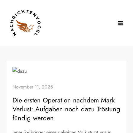
Skip
to
content
Nachrichtenvogel
November 11, 2025
Die ersten Operation nachdem Mark
Verlust: Aufgaben noch dazu Tröstung
fündig werden
Jener Todbringer eines geliebten Volk stürzt uns in