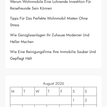
Warum Wohnmobile Eine Lohnende Investition Für
a
Reisefreunde Sein Können
t
Tipps Für Das Perfekte Wohnmobil Mieten Ohne
Stress
i
Wie Ganzglasanlagen Ihr Zuhause Moderner Und
o
Heller Machen
n
Wie Eine Reinigungsfirma Ihre Immobilie Sauber Und
Gepflegt Hält
August 2026
M
T
W
T
F
S
S
1
2