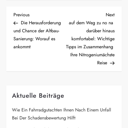
P
Previous
Next
Previous
Next
Post
Post
Die Herausforderung
auf dem Weg zu no na
o
und Chance der Altbau-
darüber hinaus
Sanierung: Worauf es
komfortabel: Wichtige
s
ankommt
Tipps im Zusammenhang
t
Ihre Nitrogeniumächste
Reise
n
a
Aktuelle Beiträge
v
i
Wie Ein Fahrradgutachten Ihnen Nach Einem Unfall
Bei Der Schadensbewertung Hilft
g