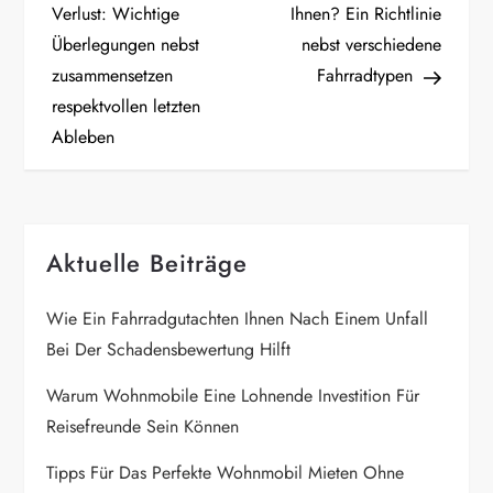
o
Verlust: Wichtige
Ihnen? Ein Richtlinie
Überlegungen nebst
nebst verschiedene
s
zusammensetzen
Fahrradtypen
t
respektvollen letzten
Ableben
n
a
Aktuelle Beiträge
v
i
Wie Ein Fahrradgutachten Ihnen Nach Einem Unfall
Bei Der Schadensbewertung Hilft
g
Warum Wohnmobile Eine Lohnende Investition Für
a
Reisefreunde Sein Können
t
Tipps Für Das Perfekte Wohnmobil Mieten Ohne