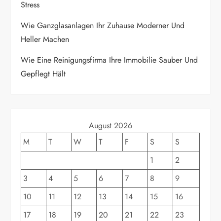
Stress
i
Wie Ganzglasanlagen Ihr Zuhause Moderner Und
o
Heller Machen
n
Wie Eine Reinigungsfirma Ihre Immobilie Sauber Und
Gepflegt Hält
August 2026
M
T
W
T
F
S
S
1
2
3
4
5
6
7
8
9
10
11
12
13
14
15
16
17
18
19
20
21
22
23