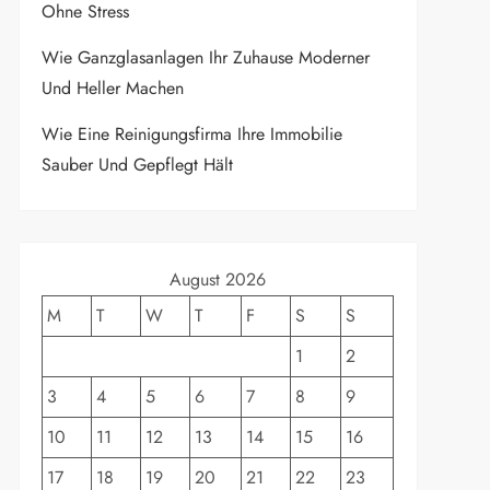
Ohne Stress
Wie Ganzglasanlagen Ihr Zuhause Moderner
Und Heller Machen
Wie Eine Reinigungsfirma Ihre Immobilie
Sauber Und Gepflegt Hält
August 2026
M
T
W
T
F
S
S
1
2
3
4
5
6
7
8
9
10
11
12
13
14
15
16
17
18
19
20
21
22
23