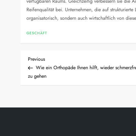
verfügbaren Raums. Gleichzeitig verbessern sie die Ar
Reifenqualität bei. Unternehmen, die auf strukturierte 
organisatorisch, sondern auch wirtschaftlich von die
GESCHÄFT
P
Previous
Previous
Post
Wie ein Orthopäde Ihnen hilft, wieder schmerzfr
o
zu gehen
s
t
n
a